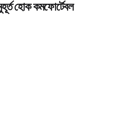
ুহূর্ত হোক কমফোর্টেবল