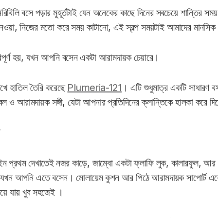
রিবিলি বসে পড়ার মুহূর্তটাই যেন অনেকের কাছে দিনের সবচেয়ে শান্তির স
ে নেওয়া, নিজের মতো করে সময় কাটানো, এই স্বল্প সময়টাই আমাদের মানসিক
ূর্ণ হয়, যখন আপনি বসেন একটা আরামদায়ক চেয়ারে।
েখে হাতিল তৈরি করেছে
Plumeria-121
। এটি শুধুমাত্র একটি সাধারণ ব
েবল ও আরামদায়ক সঙ্গী, যেটা আপনার প্রতিদিনের ক্লান্তিকে হালকা করে দ
প্রথম দেখাতেই নজর কাড়ে, জাম্বো একটা ফ্লাফি লুক, কালারফুল, আর 
হয় যখন আপনি এতে বসেন। মোলায়েম কুশন আর পিঠে আরামদায়ক সাপোর্ট এ
নিয়ে যায় খুব সহজেই ।