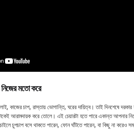
, নিজের মতো করে
লাই, কাজের চাপ, রাস্তায় ভোগান্তি, ঘরের দায়িত্ব। তাই দিনশেষে দরকার
ই আরামদায়ক করে তোলে। এই চেয়ারটা হতে পারে একান্ত আপনার নিজে
াইলে চুপচাপ বসে থাকতে পারেন, ফোন ঘাঁটতে পারেন, বা কিছু না করেও স