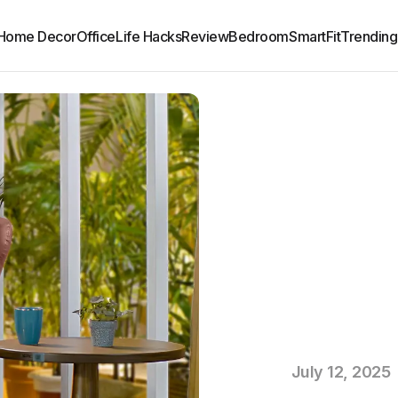
Home Decor
Office
Life Hacks
Review
Bedroom
SmartFit
Trending
July 12, 2025