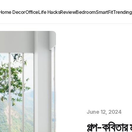
Home Decor
Office
Life Hacks
Review
Bedroom
SmartFit
Trending
June 12, 2024
গল্প-কবিতার ম