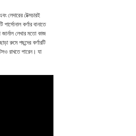
বং লেদারের টেক্সচারই
পার্সোনাল কর্ণার বানাতে
া জার্নাল লেখার মতো কাজ
া রুমে পছন্দের কর্ণারটি
যান্টসও রাখতে পারেন। যা