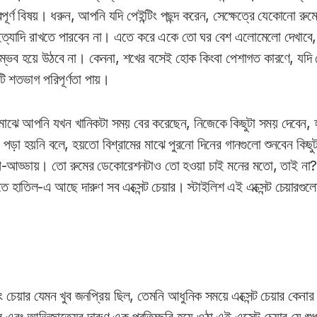
ূর্ণ বিষয়। ধরুন, আপনি যদি পেইন্টিং পছন্দ করেন, সেক্ষেত্রে যেকোনো রুমে
াস ইত্যাদি রাখতে পারবেন না। এতে করে একে তো ঘর বেশ এলোমেলো দেখাবে
সম্ভব হয়ে উঠবে না। কেননা, শখের বসেই হোক কিংবা পেশাগত কারণে, যদি 
ি শতভাগ পরিপূর্ণতা পায়।
মাঝে আপনি যখন খানিকটা সময় বের করেছেন, নিজেকে কিছুটা সময় দেবেন, হ
ড়া হয়নি বলে, হয়তো বিশ্রামের মাঝে পুরনো দিনের গানগুলো শুনবেন কিছুটা 
গল্প-আড্ডায়। তো রুমের ডেকোরেশনটাও তো হওয়া চাই মনের মতো, তাই না
তে হাতিল-এ আছে দারুণ সব এক্সেন্ট চেয়ার। স্টাইলিশ এই এক্সেন্ট চেয়ারগুলো 
 চেয়ার যেমন খুব জনপ্রিয় ছিল, তেমনি আধুনিক সময়ে এক্সেন্ট চেয়ার কেনা