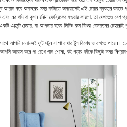
এবং আভিজাত্যের দারুণ এক প্রতিচ্ছবি হয়ে ওঠা এই এক্সেন্ট চেয়ার যে শুধু
খুব আরাম করে অবসরের সময় কাটাতে অনায়াসেই এই চেয়ার ব্যবহার করতে 
কে এবং এর গদি বা কুশন রঙিন ফেব্রিকের হওয়ার কারণে, তা দেখতেও বেশ প
কটি এক্সেন্ট চেয়ার, যা আপনার ঘরের লিভিং রুম কিংবা বেডরুমের চেহারাই 
ের সাথে আপনি মানানসই ফুট স্টুল বা পা রাখার টুল বিশেষ ও রাখতে পারেন। চ
লে আপনি আরাম করে পা রেখে গান শোনা, বই পড়ার ফাঁকে কিছুটা সময় বিশ্রা