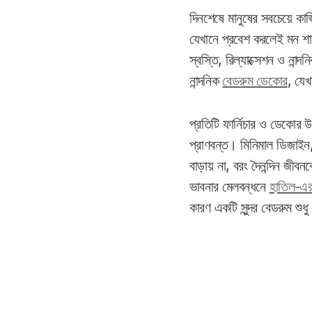
দিনশেষে মানুষের সবচেয়ে কা
যেখানে প্রবেশ করলেই মন শা
স্বস্তি, রিল্যাক্সেশন ও না
নান্দনিক
বেডরুম ডেকোর
, যে
প্রতিটি ফার্নিচার ও ডেকোর
প্রাণবন্ত। মিনিমাল ডিজাইন,
বাড়ায় না, বরং দৈনন্দিন জ
ভাবনার মেলবন্ধনে
হাতিল
-এর
কারণ একটি সুন্দর বেডরুম শু