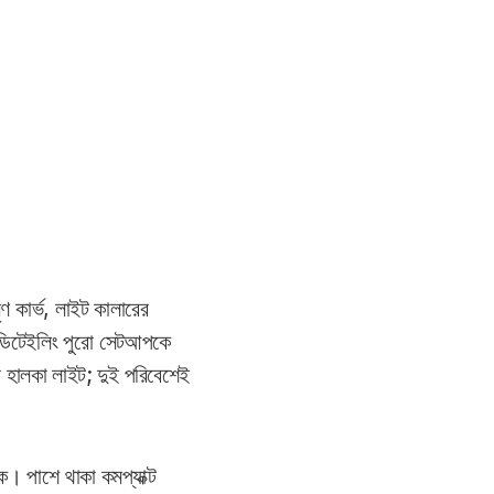
 কার্ভ, লাইট কালারের
শ ডিটেইলিং পুরো সেটআপকে
 হালকা লাইট; দুই পরিবেশেই
ে। পাশে থাকা কমপ্যাক্ট