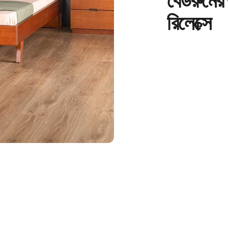
বেডরুমের
রিলেক্সে