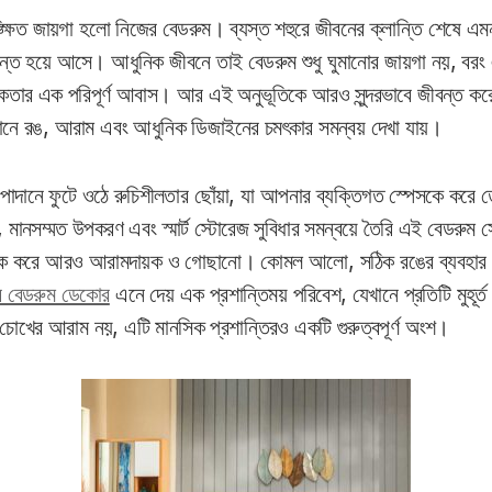
ঙ্ক্ষিত জায়গা হলো নিজের বেডরুম। ব্যস্ত শহুরে জীবনের ক্লান্তি শেষে 
ন্ত হয়ে আসে। আধুনিক জীবনে তাই বেডরুম শুধু ঘুমানোর জায়গা নয়, বরং 
ন্দনিকতার এক পরিপূর্ণ আবাস। আর এই অনুভূতিকে আরও সুন্দরভাবে জীবন্ত ক
খানে রঙ, আরাম এবং আধুনিক ডিজাইনের চমৎকার সমন্বয় দেখা যায়।
 উপাদানে ফুটে ওঠে রুচিশীলতার ছোঁয়া, যা আপনার ব্যক্তিগত স্পেসকে কর
 মানসম্মত উপকরণ এবং স্মার্ট স্টোরেজ সুবিধার সমন্বয়ে তৈরি এই বেডরুম সে
ীবনকে করে আরও আরামদায়ক ও গোছানো। কোমল আলো, সঠিক রঙের ব্যবহার এ
 বেডরুম ডেকোর
এনে দেয় এক প্রশান্তিময় পরিবেশ, যেখানে প্রতিটি মুহূর
ধু চোখের আরাম নয়, এটি মানসিক প্রশান্তিরও একটি গুরুত্বপূর্ণ অংশ।