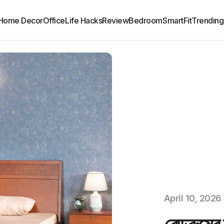
Home Decor
Office
Life Hacks
Review
Bedroom
SmartFit
Trending
April 10, 2026