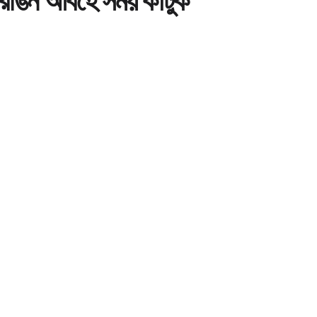
 রঙিন আবহে সময় কাটুক