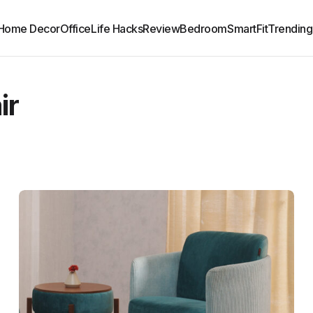
Home Decor
Office
Life Hacks
Review
Bedroom
SmartFit
Trending
ir