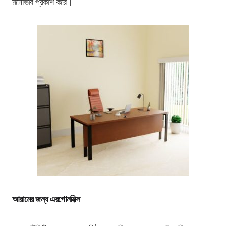
মনোভাব প্রকাশ করে।
আরামের জন্য এরগোনমিক্স