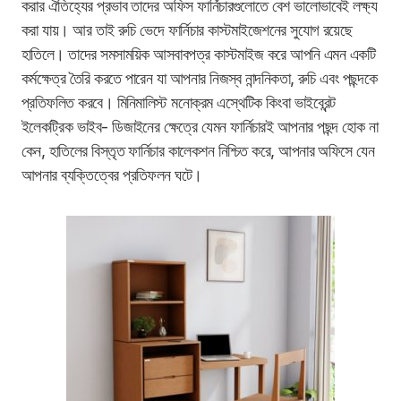
করার ঐতিহ্যের প্রভাব তাদের অফিস ফার্নিচারগুলোতে বেশ ভালোভাবেই লক্ষ্য
করা যায়। আর তাই রুচি ভেদে ফার্নিচার কাস্টমাইজেশনের সুযোগ রয়েছে
হাতিলে। তাদের সমসাময়িক আসবাবপত্র কাস্টমাইজ করে আপনি এমন একটি
কর্মক্ষেত্র তৈরি করতে পারেন যা আপনার নিজস্ব নান্দনিকতা, রুচি এবং পছন্দকে
প্রতিফলিত করবে। মিনিমালিস্ট মনোক্রম এস্থেটিক কিংবা ভাইব্রেন্ট
ইলেকট্রিক ভাইব- ডিজাইনের ক্ষেত্রে যেমন ফার্নিচারই আপনার পছন্দ হোক না
কেন, হাতিলের বিস্তৃত ফার্নিচার কালেকশন নিশ্চিত করে, আপনার অফিসে যেন
আপনার ব্যক্তিত্বের প্রতিফলন ঘটে।