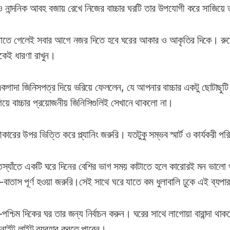
নান্দনিক আবহ বজায় রেখে নিজের বাচ্চার ঘরটি তার উপযোগী করে সাজিয়ে 
তে গেলেই সবার আগে নজর দিতে হবে ঘরের আকার ও আকৃতির দিকে। রুমের
কেই ধারণা রাখুন।
গাদা জিনিসপত্র দিয়ে ভরিয়ে ফেললেন, যে আপনার বাচ্চার একটু ছোটাছুটি
ে বাচ্চার প্রয়োজনীয় জিনিসিগুলিই সেখানে থাকলো না।
র উপর ভিত্তি করে প্ল্যানিং জরুরি। যতটুকু সম্ভব স্মার্ট ও কার্যকরী পরি
তস্যাঁতে একটি ঘরে দিনের বেশির ভাগ সময় কাটাতে হলে কারোরই মন ভালো 
বাতাস পূর্ণ হওয়া জরুরি।সেই সাথে ঘরে যাতে কম ধুলাবালি ঢুকে এই ব্যপার
তর-পশ্চিম দিকের ঘর তার জন্য নির্বাচন করুন। ঘরের সাথে লাগোয়া বারান্দা থ
নাইট লাইট ব্যবহার করতে পারেন।