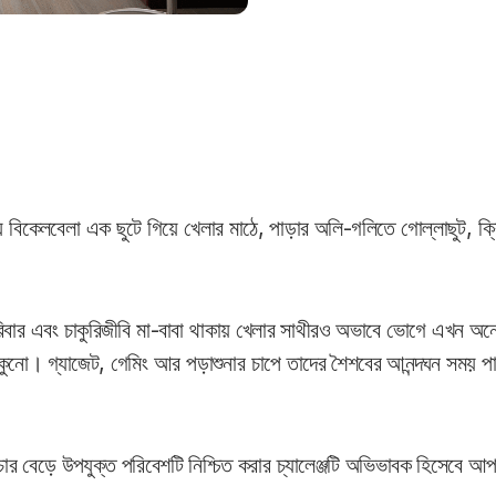
 বিকেলবেলা এক ছুটে গিয়ে খেলার মাঠে, পাড়ার অলি-গলিতে গোল্লাছুট, ক্র
িবার এবং চাকুরিজীবি মা-বাবা থাকায় খেলার সাথীরও অভাবে ভোগে এখন অনেক
রকুনো। গ্যাজেট, গেমিং আর পড়াশুনার চাপে তাদের শৈশবের আনন্দঘন সময় প
ার বেড়ে উপযুক্ত পরিবেশটি নিশ্চিত করার চ্যালেঞ্জটি অভিভাবক হিসেবে আপ