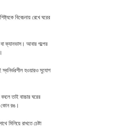
িষ্ট্যকে বিবেচনায় রেখে ঘরের
 বা ক্যানভাস। আবার গল্পের
ি।
ই স্বনির্ভরশীল হওয়ারও সুযোগ
দলে তাই বাচ্চার ঘরের
বল কোন রঙ।
াথে মিলিয়ে রাখতে চেষ্টা