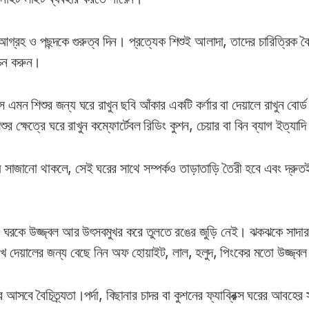
্রহ ও পছন্দকে গুরুত্ব দিন। প্রত্যেক শিশুই আলাদা, তাদের চারিত্রিক বৈশ
াচন করুন।
এমন শিশুর জন্য ঘরে রাখুন ছবি আঁকার একটি কর্ণার বা দেয়ালে রাখুন বোর্ড
ক্ষেত্রে ঘরে রাখুন কম্ফোর্টেবল রিডিং কুশন, চেয়ার বা বিন ব্যাগ ইত্যাদ
ে সাজানো থাকলে, সেই ঘরের সাথে সম্পর্কও তাড়াতাড়ি তৈরী হবে এবং দ্রুত
 ঘরকে উজ্জ্বল আর উৎসবমুখর করে তুলতে রঙের জুড়ি নেই। ঝকঝকে সাদার ব
রেখে দেয়ালের জন্য বেছে নিন অফ হোয়াইট, লাল, হলুদ, পিংকের মতো উজ্জ্
সবে বৈচিত্র্যতা।পর্দা, বিছানার চাদর বা কুশনের ফ্যাব্রিক্স ঘরের আবহের স