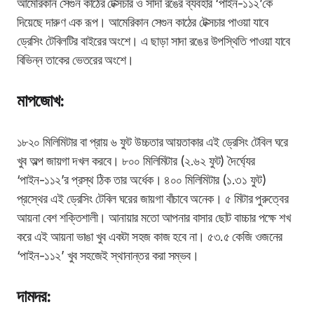
আমেরিকান সেগুন কাঠের টেক্সচার ও সাদা রঙের ব্যবহার ‘পাইন-১১২’কে
দিয়েছে দারুণ এক রূপ। আমেরিকান সেগুন কাঠের টেক্সচার পাওয়া যাবে
ড্রেসিং টেবিলটির বাইরের অংশে। এ ছাড়া সাদা রঙের উপস্থিতি পাওয়া যাবে
বিভিন্ন তাকের ভেতরের অংশে।
মাপজোখ:
১৮২০ মিলিমিটার বা প্রায় ৬ ফুট উচ্চতার আয়তাকার এই ড্রেসিং টেবিল ঘরে
খুব অল্প জায়গা দখল করবে। ৮০০ মিলিমিটার (২.৬২ ফুট) দৈর্ঘ্যের
‘পাইন-১১২’র প্রস্থ ঠিক তার অর্ধেক। ৪০০ মিলিমিটার (১.৩১ ফুট)
প্রস্থের এই ড্রেসিং টেবিল ঘরের জায়গা বাঁচাবে অনেক। ৫ মিটার পুরুত্বের
আয়না বেশ শক্তিশালী। আনায়ার মতো আপনার বাসার ছোট বাচ্চার পক্ষে শখ
করে এই আয়না ভাঙা খুব একটা সহজ কাজ হবে না। ৫৩.৫ কেজি ওজনের
‘পাইন-১১২’ খুব সহজেই স্থানান্তর করা সম্ভব।
দামদর: