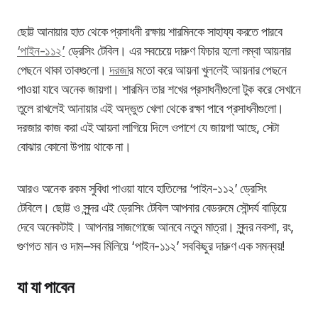
ছোট্ট আনায়ার হাত থেকে প্রসাধনী রক্ষায় শারমিনকে সাহায্য করতে পারবে
‘পাইন-১১২’
ড্রেসিং টেবিল। এর সবচেয়ে দারুণ ফিচার হলো লম্বা আয়নার
পেছনে থাকা তাকগুলো।
দরজা
র মতো করে আয়না খুললেই আয়নার পেছনে
পাওয়া যাবে অনেক জায়গা। শারমিন তার শখের প্রসাধনীগুলো টুক করে সেখানে
তুলে রাখলেই আনায়ার এই অদ্ভুত খেলা থেকে রক্ষা পাবে প্রসাধনীগুলো।
দরজার কাজ করা এই আয়না লাগিয়ে দিলে ওপাশে যে জায়গা আছে, সেটা
বোঝার কোনো উপায় থাকে না।
আরও অনেক রকম সুবিধা পাওয়া যাবে হাতিলের ‘পাইন-১১২’ ড্রেসিং
টেবিলে। ছোট্ট ও সুন্দর এই ড্রেসিং টেবিল আপনার বেডরুমে সৌন্দর্য বাড়িয়ে
দেবে অনেকটাই। আপনার সাজগোজে আনবে নতুন মাত্রা। সুন্দর নকশা, রং,
গুণগত মান ও দাম
౼
সব মিলিয়ে ‘পাইন-১১২’ সবকিছুর দারুণ এক সমন্বয়!
যা যা পাবেন