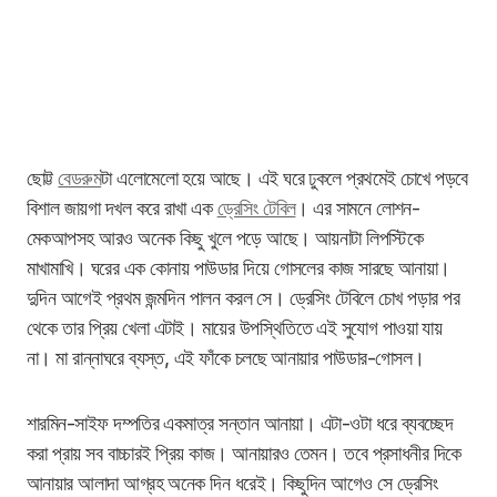
ছোট্ট
বেডরুম
টা এলোমেলো হয়ে আছে। এই ঘরে ঢুকলে প্রথমেই চোখে পড়বে
বিশাল জায়গা দখল করে রাখা এক
ড্রেসিং টেবিল
। এর সামনে লোশন-
মেকআপসহ আরও অনেক কিছু খুলে পড়ে আছে। আয়নাটা লিপস্টিকে
মাখামাখি। ঘরের এক কোনায় পাউডার দিয়ে গোসলের কাজ সারছে আনায়া।
দুদিন আগেই প্রথম জন্মদিন পালন করল সে। ড্রেসিং টেবিলে চোখ পড়ার পর
থেকে তার প্রিয় খেলা এটাই। মায়ের উপস্থিতিতে এই সুযোগ পাওয়া যায়
না। মা রান্নাঘরে ব্যস্ত, এই ফাঁকে চলছে আনায়ার পাউডার-গোসল।
শারমিন-সাইফ দম্পতির একমাত্র সন্তান আনায়া। এটা-ওটা ধরে ব্যবচ্ছেদ
করা প্রায় সব বাচ্চারই প্রিয় কাজ। আনায়ারও তেমন। তবে প্রসাধনীর দিকে
আনায়ার আলাদা আগ্রহ অনেক দিন ধরেই। কিছুদিন আগেও সে ড্রেসিং