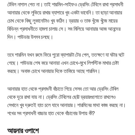
টেবিল নাগাল পেত না। তাই শারমিন-সাইফও ড্রেসিং টেবিলে রাখা প্রসাধনী
আনায়ার থেকে লুকিয়ে রাখার ব্যাপারে খুব একটা ভাবেনি। তা ছাড়া আনায়ার
চোখ থেকে কিছু লুকানোটাও খুব কঠিন। ড্রয়ার ও তাক খুঁজে খুঁজে মায়ের
বিভিন্ন প্রসাধনীতে হামলা চালায় সে। সব মিলিয়ে আনায়ার আজ আনন্দের
দিন। পাউডার উৎসব চলছে।
তবে শারমিন যখন রুমে ফিরে পুরো ব্যাপারটা টের পেল, ততক্ষণে যা ঘটার ঘটে
গেছে। পাউডার শেষ করে আনায়া এখন চোখে-মুখে লিপস্টিক মাখার চেষ্টা
করছে। অবাক চোখে আনায়ার দিকে তাকিয়ে আছে শারমিন।
আনায়ার হাত থেকে প্রসাধনী বাঁচাতে গিয়ে সেসব তো আর ড্রেসিং টেবিল
থেকে দূরে রাখা যায় না। ড্রেসিং টেবিলের ছোট্ট ড্রয়ারগুলোতে রাখলেও
সেখানে খুব দ্রুতই হাত চলে যাবে আনায়ার। শারমিনের মাথা কাজ করছে না।
শখের সব প্রসাধনী বাচ্চার হাত থেকে বাঁচানোর উপায় কী?
আয়নার ওপাশে