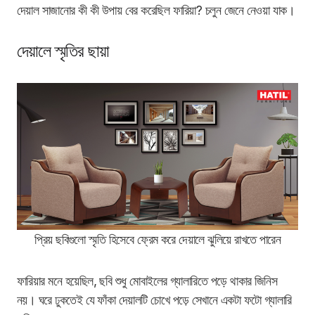
দেয়াল সাজানোর কী কী উপায় বের করেছিল ফারিয়া? চলুন জেনে নেওয়া যাক।
দেয়ালে স্মৃতির ছায়া
প্রিয় ছবিগুলো স্মৃতি হিসেবে ফ্রেম করে দেয়ালে ঝুলিয়ে রাখতে পারেন
ফারিয়ার মনে হয়েছিল, ছবি শুধু মোবাইলের গ্যালারিতে পড়ে থাকার জিনিস
নয়। ঘরে ঢুকতেই যে ফাঁকা দেয়ালটি চোখে পড়ে সেখানে একটা ফটো গ্যালারি