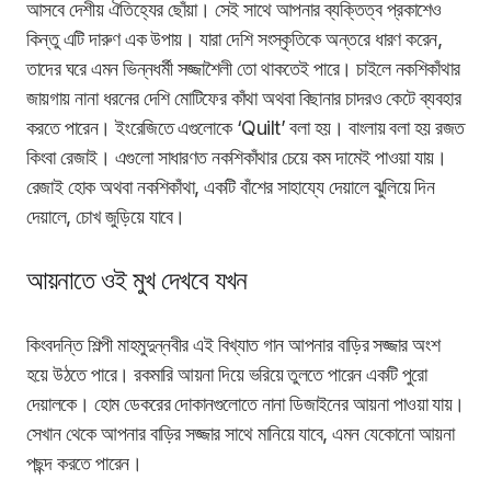
আসবে দেশীয় ঐতিহ্যের ছোঁয়া। সেই সাথে আপনার ব্যক্তিত্ব প্রকাশেও
কিন্তু এটি দারুণ এক উপায়। যারা দেশি সংস্কৃতিকে অন্তরে ধারণ করেন,
তাদের ঘরে এমন ভিন্নধর্মী সজ্জাশৈলী তো থাকতেই পারে। চাইলে নকশিকাঁথার
জায়গায় নানা ধরনের দেশি মোটিফের কাঁথা অথবা বিছানার চাদরও কেটে ব্যবহার
করতে পারেন। ইংরেজিতে এগুলোকে ‘Quilt’ বলা হয়। বাংলায় বলা হয় রজত
কিংবা রেজাই। এগুলো সাধারণত নকশিকাঁথার চেয়ে কম দামেই পাওয়া যায়।
রেজাই হোক অথবা নকশিকাঁথা, একটি বাঁশের সাহায্যে দেয়ালে ঝুলিয়ে দিন
দেয়ালে, চোখ জুড়িয়ে যাবে।
আয়নাতে ওই মুখ দেখবে যখন
কিংবদন্তি শিল্পী মাহমুদুন্নবীর এই বিখ্যাত গান আপনার বাড়ির সজ্জার অংশ
হয়ে উঠতে পারে। রকমারি আয়না দিয়ে ভরিয়ে তুলতে পারেন একটি পুরো
দেয়ালকে। হোম ডেকরের দোকানগুলোতে নানা ডিজাইনের আয়না পাওয়া যায়।
সেখান থেকে আপনার বাড়ির সজ্জার সাথে মানিয়ে যাবে, এমন যেকোনো আয়না
পছন্দ করতে পারেন।