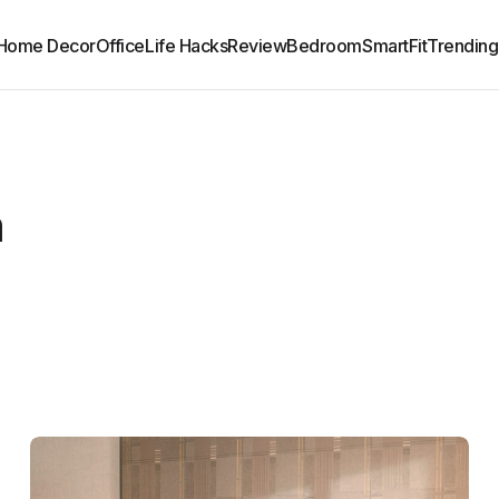
Home Decor
Office
Life Hacks
Review
Bedroom
SmartFit
Trending
m