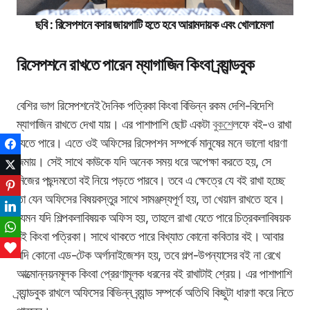
ছবি : রিসেপশনে বসার জায়গাটি হতে হবে আরামদায়ক এবং খোলামেলা
রিসেপশনে রাখতে পারেন ম্যাগাজিন কিংবা ব্র্যান্ডবুক
বেশির ভাগ রিসেপশনেই দৈনিক পত্রিকা কিংবা বিভিন্ন রকম দেশি-বিদেশি
ম্যাগাজিন রাখতে দেখা যায়। এর পাশাপাশি ছোট একটা
বুকশে
লফে বই-ও রাখা
যেতে পারে। এতে ওই অফিসের রিসেপশন সম্পর্কে মানুষের মনে ভালো ধারণা
Facebook
জন্মায়। সেই সাথে কাউকে যদি অনেক সময় ধরে অপেক্ষা করতে হয়, সে
Twitter
নিজের পছন্দমতো বই নিয়ে পড়তে পারবে। তবে এ ক্ষেত্রে যে বই রাখা হচ্ছে
Pinterest
তা যেন অফিসের বিষয়বস্তুর সাথে সামঞ্জস্যপূর্ণ হয়, তা খেয়াল রাখতে হবে।
LinkedIn
যেমন যদি শিল্পকলাবিষয়ক অফিস হয়, তাহলে রাখা যেতে পারে চিত্রকলাবিষয়ক
WhatsApp
বই কিংবা পত্রিকা। সাথে থাকতে পারে বিখ্যাত কোনো কবিতার বই। আবার
Love This
যদি কোনো এড-টেক অর্গানাইজেশন হয়, তবে গল্প-উপন্যাসের বই না রেখে
আত্মোন্নয়নমূলক কিংবা প্রেরণামূলক ধরনের বই রাখাটাই শ্রেয়। এর পাশাপাশি
ব্র্যান্ডবুক রাখলে অফিসের বিভিন্ন ব্র্যান্ড সম্পর্কে অতিথি কিছুটা ধারণা করে নিতে