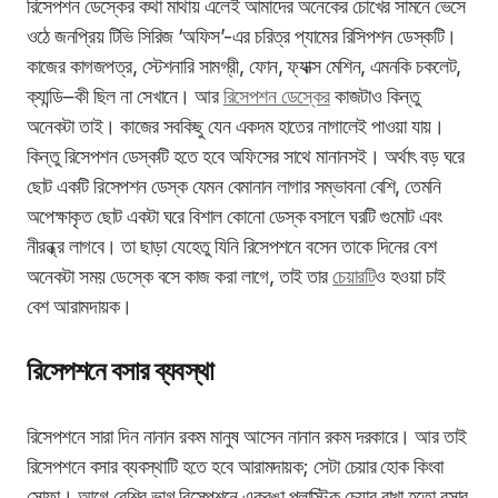
রিসেপশন ডেস্কের কথা মাথায় এলেই আমাদের অনেকের চোখের সামনে ভেসে
ওঠে জনপ্রিয় টিভি সিরিজ ‘অফিস’-এর চরিত্র প্যামের রিসিপশন ডেস্কটি।
কাজের কাগজপত্র, স্টেশনারি সামগ্রী, ফোন, ফ্যাক্স মেশিন, এমনকি চকলেট,
ক্যান্ডি
౼
কী ছিল না সেখানে। আর
রিসেপশন ডেস্কের
কাজটাও কিন্তু
অনেকটা তাই। কাজের সবকিছু যেন একদম হাতের নাগালেই পাওয়া যায়।
কিন্তু রিসেপশন ডেস্কটি হতে হবে অফিসের সাথে মানানসই। অর্থাৎ বড় ঘরে
ছোট একটি রিসেপশন ডেস্ক যেমন বেমানান লাগার সম্ভাবনা বেশি, তেমনি
অপেক্ষাকৃত ছোট একটা ঘরে বিশাল কোনো ডেস্ক বসালে ঘরটি গুমোট এবং
নীরন্ধ্র লাগবে। তা ছাড়া যেহেতু যিনি রিসেপশনে বসেন তাকে দিনের বেশ
অনেকটা সময় ডেস্কে বসে কাজ করা লাগে, তাই তার
চেয়ারটি
ও হওয়া চাই
বেশ আরামদায়ক।
রিসেপশনে বসার ব্যবস্থা
রিসেপশনে সারা দিন নানান রকম মানুষ আসেন নানান রকম দরকারে। আর তাই
রিসেপশনে বসার ব্যবস্থাটি হতে হবে আরামদায়ক; সেটা চেয়ার হোক কিংবা
সোফা। আগে বেশির ভাগ রিসেপশনে একরঙা প্লাস্টিক চেয়ার রাখা হতো বসার