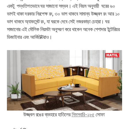
একটু পদ্ধতিগতভাবে ঘর সাজানো সম্ভব। এই নিয়ম অনুযায়ী ঘরের ৬০
ভাগই থাকা দরকার নিরপেক্ষ রং, ৩০ ভাগ থাকবে সামান্য উজ্জ্বল রং আর ১০
ভাগ থাকবে অ্যাকসেন্ট রং, যা ঘরকে দেবে সেই নজরকাড়া চেহারা। ঘর
সাজানোর এই মৌলিক নিয়মটা অনুসরণ করে থাকেন অনেক পেশাদার ইন্টেরিয়র
ডিজাইনার এবং আর্কিটেক্টরাও।
উজ্জ্বল রঙের ব্যবহারে হাতিলের
সিমসবারি-২৮৫
সোফা