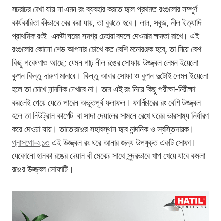
সচরাচর দেখা যায় না এমন রং ব্যবহার করতে হলে প্রথমত রংগুলোর সম্পূর্ণ
কার্যকারিতা কীভাবে বের করা যায়, তা বুঝতে হবে। লাল, সবুজ, নীল ইত্যাদি
প্রাথমিক রংই একটা ঘরের সমগ্র চেহারা বদলে দেওয়ার ক্ষমতা রাখে। এই
রংগুলোর কোনো
শেড
আপনার চোখে কত বেশি মনোরঞ্জক হবে, তা
নিয়ে বেশ
কিছু গবেষণাও আছে; যেমন গাঢ় নীল রঙের সোফায় উজ্জ্বল লেমন ইয়েলো
কুশন কিন্তু দারুণ মানাবে। কিন্তু আবার সোফা ও কুশন দুটোই লেমন ইয়েলো
হলে তা চোখে নান্দনিক দেখাবে না।
তবে এই রং নিয়ে কিছু পরীক্ষা-নিরীক্ষা
করলেই পেয়ে যেতে পারেন অভূতপূর্ব ফলাফল। ফার্নিচারের রং বেশি
উজ্জ্বল
হলে তা নিউট্রাল কার্পেট বা সাদা দেয়ালের সামনে রেখে ঘরের ভারসাম্য নির্ধারণ
করে দেওয়া যায়।
তাতে রঙের সহাবস্থান হবে নান্দনিক ও স্বস্তিদায়ক
।
গ্লাসগো-২১৩
এই উজ্জ্বল রং ঘরে আনার জন্য উপযুক্ত একটি সোফা।
যেকোনো হালকা রঙের দেয়াল বাঁ মেঝের সাথে সুন্দরভাবে খাপ খেয়ে যাবে কমলা
রঙের উজ্জ্বল সোফাটি।