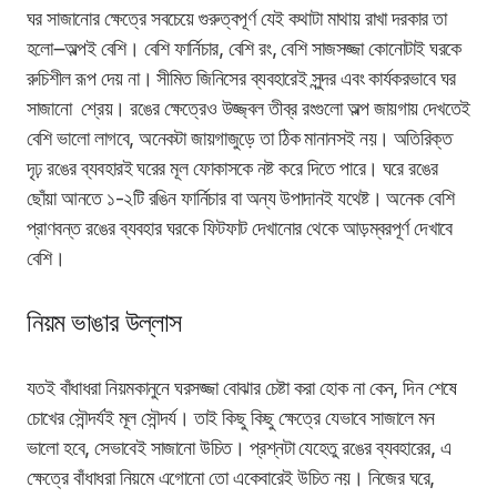
ঘর সাজানোর ক্ষেত্রে সবচেয়ে গুরুত্বপূর্ণ যেই কথাটা মাথায় রাখা দরকার তা
হলো
౼
অল্পই বেশি। বেশি ফার্নিচার, বেশি রং, বেশি সাজসজ্জা কোনোটাই ঘরকে
রুচিশীল রূপ দেয় না। সীমিত জিনিসের ব্যবহারেই সুন্দর এবং কার্যকরভাবে ঘর
সাজানো শ্রেয়। রঙের ক্ষেত্রেও উজ্জ্বল তীব্র রংগুলো অল্প জায়গায় দেখতেই
বেশি ভালো লাগবে, অনেকটা জায়গাজুড়ে তা ঠিক মানানসই নয়। অতিরিক্ত
দৃঢ় রঙের ব্যবহারই ঘরের মূল ফোকাসকে নষ্ট করে দিতে পারে। ঘরে রঙের
ছোঁয়া আনতে ১-২টি রঙিন ফার্নিচার বা অন্য উপাদানই যথেষ্ট। অনেক বেশি
প্রাণবন্ত রঙের ব্যবহার ঘরকে ফিটফাট দেখানোর থেকে আড়ম্বরপূর্ণ দেখাবে
বেশি।
নিয়ম ভাঙার উল্লাস
যতই বাঁধাধরা নিয়মকানুনে ঘরসজ্জা বোঝার চেষ্টা করা হোক না কেন, দিন শেষে
চোখের সৌন্দর্যই মূল সৌন্দর্য। তাই কিছু কিছু ক্ষেত্রে যেভাবে সাজালে মন
ভালো হবে, সেভাবেই সাজানো উচিত। প্রশ্নটা যেহেতু রঙের ব্যবহারের, এ
ক্ষেত্রে বাঁধাধরা নিয়মে এগোনো তো একেবারেই উচিত নয়। নিজের ঘরে,