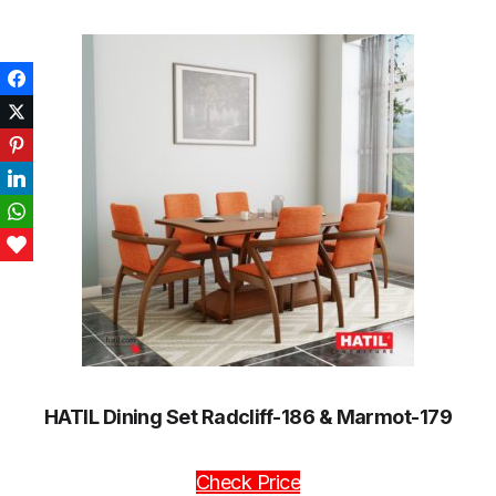
Facebook
Twitter
Pinterest
LinkedIn
WhatsApp
Love This
HATIL Dining Set Radcliff-186 & Marmot-179
Check Price