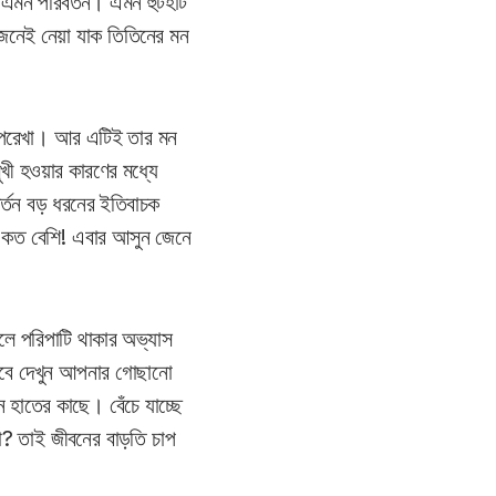
এমন পরিবর্তন। এমন হুটহাট
েনেই নেয়া যাক তিতিনের মন
 রূপরেখা। আর এটিই তার মন
খী হওয়ার কারণের মধ্যে
র্তন বড় ধরনের ইতিবাচক
ব কত বেশি! এবার আসুন জেনে
লে পরিপাটি থাকার অভ্যাস
েবে দেখুন আপনার গোছানো
 হাতের কাছে। বেঁচে যাচ্ছে
? তাই জীবনের বাড়তি চাপ