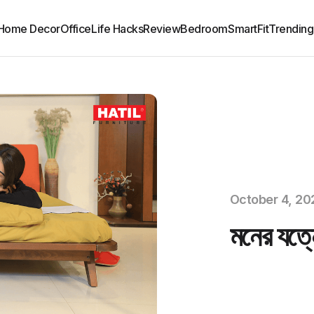
Home Decor
Office
Life Hacks
Review
Bedroom
SmartFit
Trending
October 4, 20
মনের যত্ন