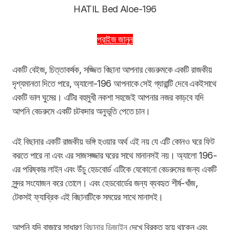
HATIL Bed Aloe-196
প্রাইজ জানুন
একটি বেইজ, চিত্তাকর্ষক, সজ্জিত বিছানা আপনার বেডরুমকে একটি রাজকীয়
দৃশ্যমানতা দিতে পারে, অ্যালো-196 আপনাকে সেই গ্যারান্টি দেবে একইসাথে
একটি ভাল ঘুমের। এটির বহুমুখী নকশা সহজেই আপনার নজর কাড়বে যদি
আপনি বেডরুমে একটি চটকদার অনুভূতি পেতে চান।
এই বিছানার একটি রাজকীয় ভঙ্গি হওয়ার অর্থ এই নয় যে এটি কোনও ঘরে ফিট
করতে পারে না এবং এর সাজসজ্জার ঘরের সাথে মানানসই নয়। অ্যালো 196-
এর পরিষ্কার লাইন এবং উঁচু হেডবোর্ড এটিকে যেকোনো বেডরুমের জন্য একটি
সুন্দর সংযোজন করে তোলে। এবং হেডবোর্ডের জন্য ব্যবহৃত শীর্ষ-খাঁজ,
টেকসই ফ্যাব্রিক এই বিছানাটিকে সময়ের সাথে মানাসই।
আপনি যদি বাজারে সাধারণ
বিছানার ডিজাইন
দেখে বিরক্ত হয়ে থাকেন এবং