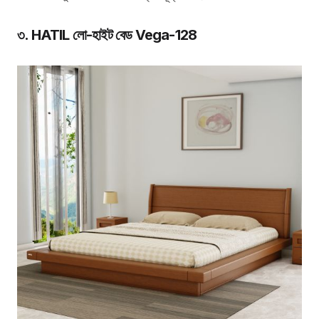
৩. HATIL লো-হাইট বেড Vega-128