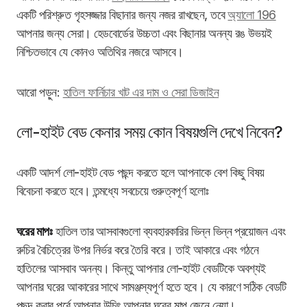
একটি পরিশ্রুত গৃহসজ্জার বিছানার জন্য নজর রাখছেন, তবে
অ্যালো 196
আপনার জন্য সেরা। হেডবোর্ডের উচ্চতা এবং বিছানার অনন্য রঙ উভয়ই
নিশ্চিতভাবে যে কোনও অতিথির নজরে আসবে।
আরো পড়ুন:
হাতিল ফার্নিচার খাট এর দাম ও সেরা ডিজাইন
লো-হাইট বেড কেনার সময় কোন বিষয়গুলি দেখে নিবেন?
একটি আদর্শ লো-হাইট বেড পছন্দ করতে হলে আপনাকে বেশ কিছু বিষয়
বিবেচনা করতে হবে। তন্মধ্যে সবচেয়ে গুরুত্বপূর্ণ হলোঃ
ঘরের মাপঃ
হাতিল তার আসবাবগুলো ব্যবহারকারির ভিন্ন ভিন্ন প্রয়োজন এবং
রুচির বৈচিত্রের উপর নির্ভর করে তৈরি করে। তাই আকারে এবং গঠনে
হাতিলের আসবাব অনন্য। কিন্তু আপনার লো-হাইট বেডটিকে অবশ্যই
আপনার ঘরের আকারের সাথে সামঞ্জস্যপূর্ণ হতে হবে। যে কারণে সঠিক বেডটি
পছন্দ করার পূর্বে আপনার উচিৎ আপনার ঘরের মাপ জেনে নেয়া।