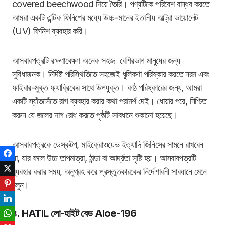
covered beechwood দিয়ে তৈরি। পণ্যটিকে পরিবেশ বান্ধব করতে
আমরা একটি এন্টিক ফিনিশের মধ্যে উচ্চ-মানের ইতালীয় আল্ট্রা ভায়োলেট
(UV) ফিনিশ ব্যবহার করি।
আসবাবপত্রটি রক্ষণাবেক্ষণ অনেক সহজ বেশিরভাগ মানুষের জন্য
সুবিধাজনক। নির্দিষ্ট পরিস্থিতিতে সহজেই ধূলিকণা পরিষ্কার করতে নরম এবং
ফাইবার-মুক্ত ফ্যাব্রিকের সাথে উপযুক্ত। কাঠ পরিষ্কারের জন্য, আমরা
একটি স্যাঁতসেঁতে রাগ ব্যবহার করার কথা পরামর্শ দেই। ধোয়ার পরে, নিশ্চিত
করুন যে জলের দাগ রোধ করতে পৃষ্ঠটি সাবধানে শুকানো হয়েছে।
আসবাবপত্রকে ডেস্কটপ, মাইক্রোওয়েভ ইত্যাদি জিনিসের সামনে রাখবেন
Facebook
না, যার ফলে উচ্চ তাপমাত্রা, ঠান্ডা বা আর্দ্রতা সৃষ্টি হয়। আসবাবপত্রটি
Twitter
ব্যবহার করার সময়, অনুগ্রহ করে প্রস্তুতকারকের নির্দেশাবলী সাবধানে মেনে
Pinterest
চলুন।
LinkedIn
৪. HATIL লো-হাইট বেড Aloe-196
WhatsApp