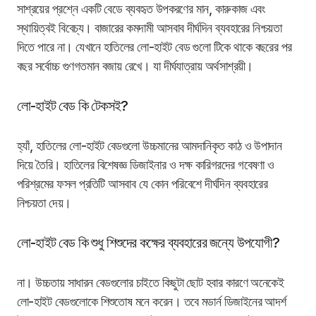
সাশ্রয়ের প্রশ্নে একটি বেডে ব্যবহৃত উপকরণের মান, কারুকাজ এবং
স্থায়িত্বই বিবেচ্য। বাজারের কমদামী আসবাব দীর্ঘদিন ব্যবহারের নিশ্চয়তা
দিতে পারে না। যেখানে হাতিলের লো-হাইট বেড গুলো টিকে থাকে বছরের পর
বছর সর্বোচ্চ গুণগতমান বজায় রেখে। যা দীর্ঘযাত্রায় অর্থসাশ্রয়ী।
লো-হাইট বেড কি টেকসই?
হ্যাঁ, হাতিলের লো-হাইট বেডগুলো উচ্চমানের আমদানিকৃত কাঠ ও উপাদান
দিয়ে তৈরি। হাতিলের বিশেষজ্ঞ ডিজাইনার ও দক্ষ কারিগরদের গবেষণা ও
পরিশ্রমের ফসল প্রতিটি আসবাব যে কোন পরিবেশে দীর্ঘদিন ব্যবহারের
নিশ্চয়তা দেয়।
লো-হাইট বেড কি শুধু শিশুদের কক্ষের ব্যবহারের জন্যে উপযোগী?
না। উচ্চতায় সাধারন বেডগুলোর চাইতে কিছুটা ছোট হবার কারণে অনেকেই
লো-হাইট বেডগুলোকে শিশুতোষ মনে করেন। তবে মডার্ন ডিজাইনের আদর্শ