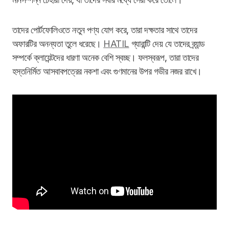
তাদের পোর্টফোলিওতে নতুন পণ্য যোগ করে, তারা দক্ষতার সাথে তাদের
অফারটির অনন্যতা তুলে ধরেছে।
HATIL
গ্যারান্টি দেয় যে তাদের ব্র্যান্ড
সম্পর্কে ক্লায়েন্টদের ধারণা অনেক বেশি স্বচ্ছ। ফলস্বরূপ, তারা তাদের
হস্তনির্মিত আসবাবপত্রের নকশা এবং গুণমানের উপর গভীর নজর রাখে।