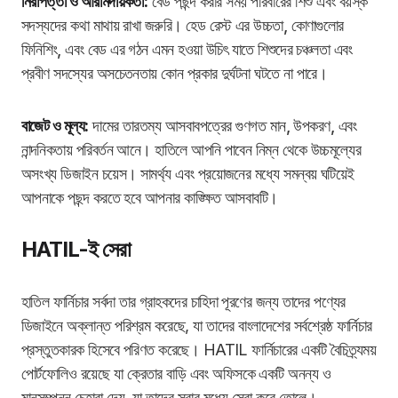
নিরাপত্তা ও আরামদায়কতা:
বেড পছন্দ করার সময় পরিবারের শিশু এবং বয়স্ক
সদস্যদের কথা মাথায় রাখা জরুরি। হেড রেস্ট এর উচ্চতা, কোণাগুলোর
ফিনিশিং, এবং বেড এর গঠন এমন হওয়া উচিৎ যাতে শিশুদের চঞ্চলতা এবং
প্রবীণ সদস্যের অসচেতনতায় কোন প্রকার দুর্ঘটনা ঘটতে না পারে।
বাজেট ও মূল্য:
দামের তারতম্য আসবাবপত্রের গুণগত মান, উপকরণ, এবং
নান্দনিকতায় পরিবর্তন আনে। হাতিলে আপনি পাবেন নিম্ন থেকে উচ্চমূল্যের
অসংখ্য ডিজাইন চয়েস। সামর্থ্য এবং প্রয়োজনের মধ্যে সমন্বয় ঘটিয়েই
আপনাকে পছন্দ করতে হবে আপনার কাঙ্ক্ষিত আসবাবটি।
HATIL-ই সেরা
হাতিল ফার্নিচার সর্বদা তার গ্রাহকদের চাহিদা পূরণের জন্য তাদের পণ্যের
ডিজাইনে অক্লান্ত পরিশ্রম করেছে, যা তাদের বাংলাদেশের সর্বশ্রেষ্ঠ ফার্নিচার
প্রস্তুতকারক হিসেবে পরিণত করেছে। HATIL ফার্নিচারের একটি বৈচিত্র্যময়
পোর্টফোলিও রয়েছে যা ক্রেতার বাড়ি এবং অফিসকে একটি অনন্য ও
মানসম্পন্ন চেহারা দেয়, যা তাদের সবার মধ্যে সেরা করে তোলে।