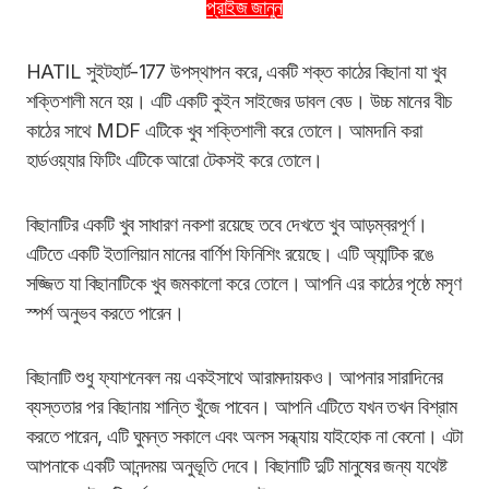
প্রাইজ জানুন
HATIL সুইটহার্ট-177 উপস্থাপন করে, একটি শক্ত কাঠের বিছানা যা খুব
শক্তিশালী মনে হয়। এটি একটি কুইন সাইজের ডাবল বেড। উচ্চ মানের বীচ
কাঠের সাথে MDF এটিকে খুব শক্তিশালী করে তোলে। আমদানি করা
হার্ডওয়্যার ফিটিং এটিকে আরো টেকসই করে তোলে।
বিছানাটির একটি খুব সাধারণ নকশা রয়েছে তবে দেখতে খুব আড়ম্বরপূর্ণ।
এটিতে একটি ইতালিয়ান মানের বার্ণিশ ফিনিশিং রয়েছে। এটি অ্যান্টিক রঙে
সজ্জিত যা বিছানাটিকে খুব জমকালো করে তোলে। আপনি এর কাঠের পৃষ্ঠে মসৃণ
স্পর্শ অনুভব করতে পারেন।
বিছানাটি শুধু ফ্যাশনেবল নয় একইসাথে আরামদায়কও। আপনার সারাদিনের
ব্যস্ততার পর বিছানায় শান্তি খুঁজে পাবেন। আপনি এটিতে যখন তখন বিশ্রাম
করতে পারেন, এটি ঘুমন্ত সকালে এবং অলস সন্ধ্যায় যাইহোক না কেনো। এটা
আপনাকে একটি আনন্দময় অনুভূতি দেবে। বিছানাটি দুটি মানুষের জন্য যথেষ্ট